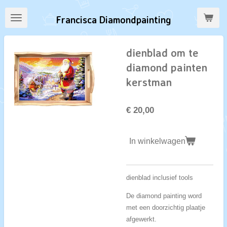
Ga
Francisca Diamondpainting
direct
naar
de
dienblad om te
hoofdinhoud
diamond painten
kerstman
€ 20,00
In winkelwagen
dienblad inclusief tools
De diamond painting word
met een doorzichtig plaatje
afgewerkt.