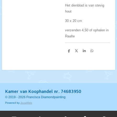
Het dienblad is van stevig
hout
30 x 20 cm
verzenden 4,50 of ophalen in
Raalte
D
D
S
D
e
e
h
e
l
e
a
l
e
l
r
e
n
e
n
Kamer van Koophandel nr. 74683950
© 2019 - 2026 Francisca Diamondpainting
Powered by
JouwWeb